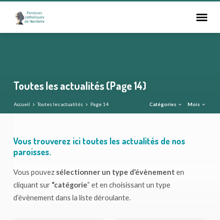
Toutes les actualités
(Page 14)
Accueil
Toutes les actualités
Page 14
Catégories
Mois
Toutes
Vous trouverez ici toutes les actualités de nos
les
paroisses.
actualités
Vous pouvez
sélectionner un type d’évènement
en
(Page
cliquant sur
“catégorie
” et en choisissant un type
14)
d’évènement dans la liste déroulante.