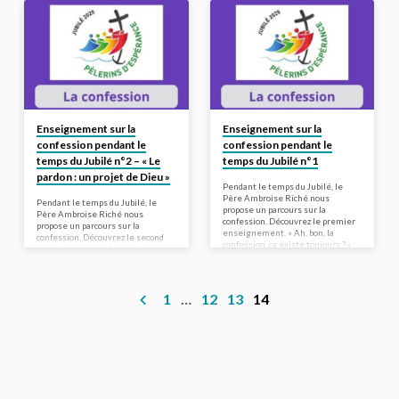
Enseignement sur la
Enseignement sur la
confession pendant le
confession pendant le
temps du Jubilé n°2 – « Le
temps du Jubilé n°1
pardon : un projet de Dieu »
Pendant le temps du Jubilé, le
Père Ambroise Riché nous
Pendant le temps du Jubilé, le
propose un parcours sur la
Père Ambroise Riché nous
confession. Découvrez le premier
propose un parcours sur la
enseignement. « Ah, bon, la
confession. Découvrez le second
confession, ça existe toujours ? » ;
enseignement : « Le pardon : un
« J’ai depuis longtemps arrêté de
projet de Dieu ». « Frères, nous
me confesser, et j’ai mes
vous le demandons au nom du
raisons » ; « Je me confesse
Christ, laissez-vous réconcilier
régulièrement mais j’aimerais
avec Dieu. » Cette invitation de
1
…
12
13
14
bien progresser dans ma pratique
saint Paul que nous entendons,
de ce sacrement. » Quelle que soit
chaque année, au premier jour du
votre situation, ce parcours vous
carême résonne fortement en
est destiné : pour découvrir,
cette année jubilaire, qui peut
redécouvrir ou approfondir la
être pour nous une véritable
pratique de la confession, vous
année de grâce. Ces mots –
êtes au bon endroit. Je n’ai
« laissez-vous réconcilier avec
jamais…
Dieu » –…