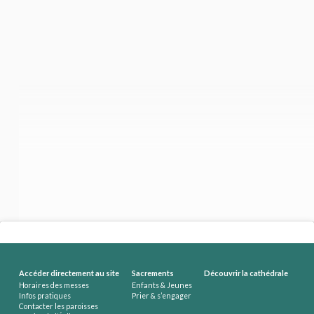
Accéder directement au site
Sacrements
Découvrir la cathédrale
Horaires des messes
Enfants & Jeunes
Infos pratiques
Prier & s’engager
Contacter les paroisses