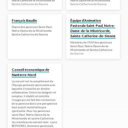
Notre-Dame-de-la-Miséricorde et
Notre-Dame-de-la-Miséricorde,
Sainte-Catherine-de-Sienne.
Sainte-Catherine-de-Sienne
Diacre
Equipe d’Animation Pastorale
François Baudin
Équipe d’Animation
Pastorale Saint-Paul, Notre-
Diacre des paroisses Saint-Paul,
Dame-de-la-Miséricorde,
Notre-Dame-de-la-Miséricorde,
Sainte-Catherine-de-Sienne
Sainte-Catherine-de-Sienne
Membres de l’EAP des paroisses
Saint-Paul, Notre-Dame-de-la-
Miséricorde et Sainte-Catherine-
de-Sienne.
Conseil économique
Conseil économique de
Nanterre-Nord
Le conseil est le complément de
l’Équipe pastorale paroissiale avec
laquelle il travaille en étroite
collaboration. Outre les budgets et
comptes, il établit et contrôle
l’usage qui est fait des ressources
de la paroisse dans une perspective
tout autant matérielle que
spirituelle. Pour les paroisses
saint-Paul, Notre-Dame-de-la-
Miséricorde et sainte-Catherine,
les membres du conseil sont : Louis
BOTHOREL (économe paroissial),