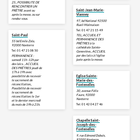
25., POSSIBILITE DE
RENCONTRER UN
Saint-Jean-Marie-
PRÊTRE avant ou
après la messe, ou sur
Vianney
rendez vous.
97, bd National 92500
Rueil-Malmaison
Tel. 01 47 21 15 49
Saint-Paul
TEL, ACCUEIL ET
PERMANENCE DES
55 bd Emile Zola,
PRÊTRES à la
92000 Nanterre
cathédrale Sainte-
Tel. 01 47 21 08 50
Geneviève., ACCUEIL
par des laïcs à l’église
PERMANENCE :
juste après la messe.
samedi 11h -12h par
des laïcs. , ACCUEIL
DES PRÊTRES: jeudi de
17h à 19h avec
possibilité de recevoir
Eglise Sainte-
le sacrement de
Marie-des-
réconciliation.,
Fontenelles
Possibilité de recevoir
30, avenue Félix
le sacrement de
Faure, 92000
réconciliation: le 1er
Nanterre
et le dernier mercredi
Tel. 01 42 04 27 46
du mois de 19h à 21h.
Chapelle Saint-
Joseph-des-
Fontenelles
9, rue Edmond Dubuis,
92000 Nanterre