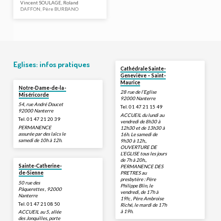
Vincent SOULAGE, Roland
DAFFON, Père BURBANO
Eglises: infos pratiques
Cathédrale Sainte-
Geneviève – Saint-
Maurice
Notre-Dame-de-la-
28 rue de l’Eglise
Miséricorde
92000 Nanterre
54, rue André Doucet
Tel. 01 47 21 15 49
92000 Nanterre
ACCUEIL du lundi au
Tel. 01 47 21 20 39
vendredi de 8h30 à
PERMANENCE
12h30 et de 13h30 à
assurée par des laïcs le
16h. Le samedi de
samedi de 10h à 12h.
9h30 à 12h.,
OUVERTURE DE
L’EGLISE tous les jours
de 7h à 20h.,
Sainte-Catherine-
PERMANENCE DES
PRETRES au
de-Sienne
presbytère : Père
50 rue des
Philippe Blin, le
Pâquerettes , 92000
vendredi, de 17h à
Nanterre
19h; , Père Ambroise
Tel. 01 47 21 08 50
Riché, le mardi de 17h
à 19h.
ACCUEIL au 5, allée
des Jonquilles, porte