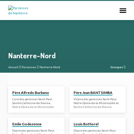
Nanterre-Nord
Accueil
Personnes
Nanterre-Nord
Groupes
Curé
Vicaire
Nanterre-
Père Alfredo Burbano
Père Jean BANTSIMBA
Nord
Curé des paroisses Saint-Paul,
Vicaire des paroisses Saint-Paul,
Sainte-Catherine-de-Sienne,
Notre-Dame-de-la-Miséricorde et
Notre-Dame-de-la-Miséricorde
Sainte-Catherine-de-Sienne.
Diacre
Diacre
Emile Godezenne
Louis Bothorel
Diacre des paroisses Saint-Paul,
Diacre des paroisses Saint-Paul,