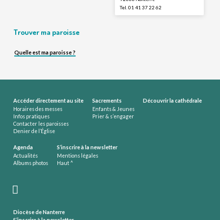
Tel. 01 41 37 22 62
Trouver ma paroisse
Quelle est ma paroisse ?
Accéder directement au site
Sacrements
Découvrir la cathédrale
Horaires des messes
Enfants & Jeunes
Infos pratiques
Prier & s’engager
Contacter les paroisses
Denier de l’Église
Agenda
S’inscrire à la newsletter
Actualités
Mentions légales
Albums photos
Haut ^
Diocèse de Nanterre
S’inscrire à la newsletter