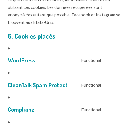
utilisant ces cookies. Les données récupérées sont
anonymisées autant que possible. Facebook et Instagram se
trouvent aux États-Unis.
6. Cookies placés
WordPress
Functional
Consent
to
service
CleanTalk Spam Protect
Functional
wordpress
Consent
to
service
Complianz
Functional
cleantalk-
Consent
spam-
to
protect
service