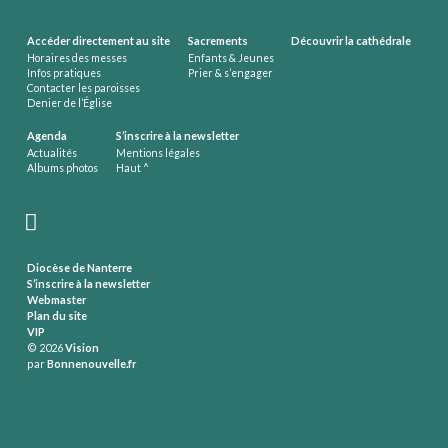
Accéder directement au site
Sacrements
Découvrir la cathédrale
Horaires des messes
Enfants & Jeunes
Infos pratiques
Prier & s’engager
Contacter les paroisses
Denier de l’Église
Agenda
S’inscrire à la newsletter
Actualités
Mentions légales
Albums photos
Haut ^
Diocèse de Nanterre
S’inscrire à la newsletter
Webmaster
Plan du site
VIP
© 2026
Vision
par
Bonnenouvelle.fr