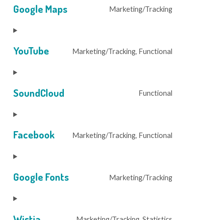
Google Maps
Marketing/Tracking
complianz
Consent
to
service
YouTube
Marketing/Tracking, Functional
google-
Consent
maps
to
service
SoundCloud
Functional
youtube
Consent
to
service
Facebook
Marketing/Tracking, Functional
soundcloud
Consent
to
service
Google Fonts
Marketing/Tracking
facebook
Consent
to
service
Wistia
Marketing/Tracking, Statistics