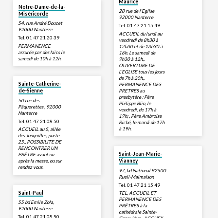
Maurice
Notre-Dame-de-la-
28 rue de l’Eglise
Miséricorde
92000 Nanterre
54, rue André Doucet
Tel. 01 47 21 15 49
92000 Nanterre
ACCUEIL du lundi au
Tel. 01 47 21 20 39
vendredi de 8h30 à
PERMANENCE
12h30 et de 13h30 à
assurée par des laïcs le
16h. Le samedi de
samedi de 10h à 12h.
9h30 à 12h.,
OUVERTURE DE
L’EGLISE tous les jours
de 7h à 20h.,
Sainte-Catherine-
PERMANENCE DES
PRETRES au
de-Sienne
presbytère : Père
50 rue des
Philippe Blin, le
Pâquerettes , 92000
vendredi, de 17h à
Nanterre
19h; , Père Ambroise
Tel. 01 47 21 08 50
Riché, le mardi de 17h
à 19h.
ACCUEIL au 5, allée
des Jonquilles, porte
25., POSSIBILITE DE
RENCONTRER UN
Saint-Jean-Marie-
PRÊTRE avant ou
après la messe, ou sur
Vianney
rendez vous.
97, bd National 92500
Rueil-Malmaison
Tel. 01 47 21 15 49
Saint-Paul
TEL, ACCUEIL ET
PERMANENCE DES
55 bd Emile Zola,
PRÊTRES à la
92000 Nanterre
cathédrale Sainte-
Tel. 01 47 21 08 50