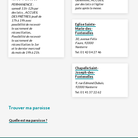
Geneviève., ACCUEIL
par des laïcs à l’église
PERMANENCE :
juste après la messe.
samedi 11h -12h par
des laïcs. , ACCUEIL
DES PRÊTRES: jeudi de
17h à 19h avec
possibilité de recevoir
Eglise Sainte-
le sacrement de
Marie-des-
réconciliation.,
Fontenelles
Possibilité de recevoir
30, avenue Félix
le sacrement de
Faure, 92000
réconciliation: le 1er
Nanterre
et le dernier mercredi
Tel. 01 42 04 27 46
du mois de 19h à 21h.
Chapelle Saint-
Joseph-des-
Fontenelles
9, rue Edmond Dubuis,
92000 Nanterre
Tel. 01 41 37 22 62
Trouver ma paroisse
Quelle est ma paroisse ?