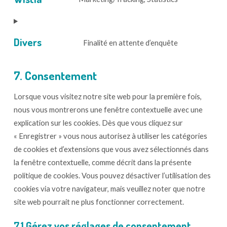
google-
Consent
fonts
to
service
Divers
Finalité en attente d’enquête
wistia
Consent
to
7. Consentement
service
divers
Lorsque vous visitez notre site web pour la première fois,
nous vous montrerons une fenêtre contextuelle avec une
explication sur les cookies. Dès que vous cliquez sur
« Enregistrer » vous nous autorisez à utiliser les catégories
de cookies et d’extensions que vous avez sélectionnés dans
la fenêtre contextuelle, comme décrit dans la présente
politique de cookies. Vous pouvez désactiver l’utilisation des
cookies via votre navigateur, mais veuillez noter que notre
site web pourrait ne plus fonctionner correctement.
7.1 Gérez vos réglages de consentement