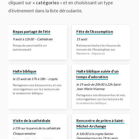
cliquant sur
« catégories
» et en choisissant un type
d’évènement dans la liste déroulante.
Repas partagé de l’été
Fête de l’Assomption
9 août à 12h30 – Cathédrale
15 août
Temps de convivialité en
Retrouvez toutes les heures de
communauté
messes de l’Assomption sur
Nanterre : cliquez ici
Halte biblique
Halte biblique suivie d’un
temps d’adoration
le 15 août de 17h à 18h – crypte
le 19 août de 20h30 à 22h Saint-
Partageons nos découvertes et nos
Jean-Marie-Vianney
interrogations sur les lectures de
la randonnée biblique.
Partageons nos découvertes et nos
interrogations sur les lectures de
la randonnée biblique.
Visite de la cathédrale
Rencontre de prière à Saint-
Michel-Archange
à 15h sur le parvis de la cathédrale
Chaque semaine
A 16h30 à la crypte Sainte-
Geneviève tous les 29 du mois