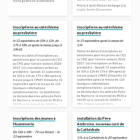
Visite guidée de la cathédrale
Prière à Saint-Michel-Archange à la
crypte Sainte-Geneviève
Inscriptions au catéchisme
Inscriptions au catéchisme
au presbytère
au presbytère
le 12 septembre de 10h à 12h, de
le 13 septembre après la messe de
17h à 18h, et après la messe jusqu’à
11h
19h45
Notez les dates d’inscriptions au
catéchisme pour les jeunes du CE2
Notez les dates d’inscriptions au
au CM2 pour l’année scolaire 2026-
catéchisme pour les jeunes du CE2
2027. Les inscriptions se font au
au CM2 pour l’année scolaire 2026-
presbytère : Samedi 12 septembre
2027. Les inscriptions se font au
de 10h à 12h de 17h à 18h après la
presbytère : Samedi 12 septembre
messe jusqu’à 19h45 Dimanche 13
de 10h à 12h de 17h à 18h après la
septembre après la messe de 11h
messe jusqu’à 19h45 Dimanche 13
Quelques informations
septembre après la messe de 11h
complémentaires : Le catéchisme
Quelques informations
se déroule dans les salles du Puits
complémentaires : Le catéchisme
de Nanterre, le mercredi de 9h30 à
se déroule dans les salles du Puits
10h30 ou le samedi de 16h45 à
de Nanterre, le mercredi de 9h30 à
18h. Chaque samedi (hors
10h30 ou le samedi de 16h45 à
vacances),…
18h. Chaque samedi (hors
vacances),…
Inscriptions des jeunes à
Installation du Père
l’Aumônerie
Ambroise, nouveau curé de
la Cathédrale
De 16h à 18h – 74 rue Volant – le
13 septembre
11h à la Cathédrale le 20 septembre