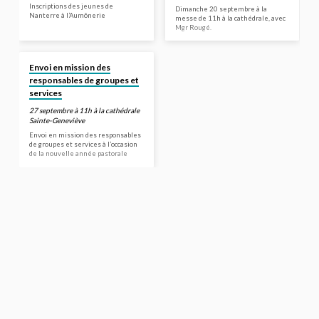
Inscriptions des jeunes de
Dimanche 20 septembre à la
Nanterre à l’Aumônerie
messe de 11h à la cathédrale, avec
Mgr Rougé.
Envoi en mission des
responsables de groupes et
services
27 septembre à 11h à la cathédrale
Sainte-Geneviève
Envoi en mission des responsables
de groupes et services à l’occasion
de la nouvelle année pastorale