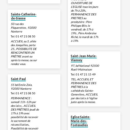
OUVERTURE DE
L’EGLISE tous les jours
de 7h à 20h.,
Sainte-Catherine-
PERMANENCE DES
PRETRES au
de-Sienne
presbytère : Père
50 rue des
Philippe Blin, le
Pâquerettes , 92000
vendredi, de 17h à
Nanterre
19h; , Père Ambroise
Tel. 01 47 21 08 50
Riché, le mardi de 17h
à 19h.
ACCUEIL au 5, allée
des Jonquilles, porte
25., POSSIBILITE DE
RENCONTRER UN
Saint-Jean-Marie-
PRÊTRE avant ou
après la messe, ou sur
Vianney
rendez vous.
97, bd National 92500
Rueil-Malmaison
Tel. 01 47 21 15 49
Saint-Paul
TEL, ACCUEIL ET
PERMANENCE DES
55 bd Emile Zola,
PRÊTRES à la
92000 Nanterre
cathédrale Sainte-
Tel. 01 47 21 08 50
Geneviève., ACCUEIL
par des laïcs à l’église
PERMANENCE :
juste après la messe.
samedi 11h -12h par
des laïcs. , ACCUEIL
DES PRÊTRES: jeudi de
17h à 19h avec
possibilité de recevoir
Eglise Sainte-
le sacrement de
Marie-des-
réconciliation.,
Fontenelles
Possibilité de recevoir