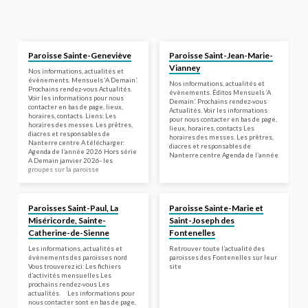
Paroisse Sainte-Geneviève
Paroisse Saint-Jean-Marie-
Vianney
Nos informations, actualités et
évènements. Mensuels ‘A Demain’.
Nos informations, actualités et
Prochains rendez-vous Actualités.
évènements. Éditos Mensuels ‘A
Voir les informations pour nous
Demain’. Prochains rendez-vous
contacter en bas de page, lieux,
Actualités. Voir les informations
horaires, contacts. Liens: Les
pour nous contacter en bas de page,
horaires des messes. Les prêtres,
lieux, horaires, contacts Les
diacres et responsables de
horaires des messes. Les prêtres,
Nanterre centre A télécharger:
diacres et responsables de
Agenda de l’année 2026 Hors série
Nanterre centre Agenda de l’année
A Demain janvier 2026- les
groupes sur la paroisse
Paroisses Saint-Paul, La
Paroisse Sainte-Marie et
Miséricorde, Sainte-
Saint-Joseph des
Catherine-de-Sienne
Fontenelles
Les informations, actualités et
Retrouver toute l’actualité des
évènements des paroisses nord
paroisses des Fontenelles sur leur
Vous trouverez ici: Les fichiers
site
d’activités mensuelles Les
prochains rendez-vous Les
actualités. Les informations pour
nous contacter sont en bas de page,