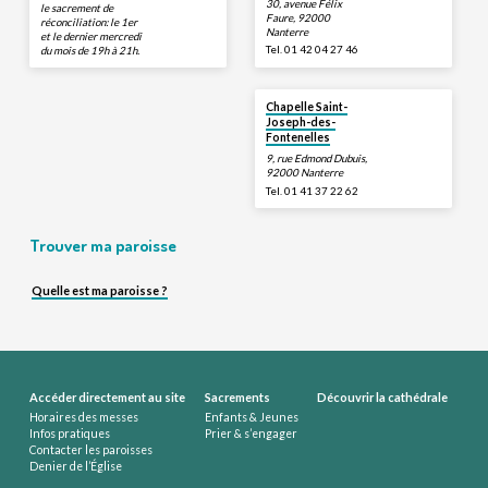
30, avenue Félix
le sacrement de
Faure, 92000
réconciliation: le 1er
Nanterre
et le dernier mercredi
Tel. 01 42 04 27 46
du mois de 19h à 21h.
Chapelle Saint-
Joseph-des-
Fontenelles
9, rue Edmond Dubuis,
92000 Nanterre
Tel. 01 41 37 22 62
Trouver ma paroisse
Quelle est ma paroisse ?
Accéder directement au site
Sacrements
Découvrir la cathédrale
Horaires des messes
Enfants & Jeunes
Infos pratiques
Prier & s’engager
Contacter les paroisses
Denier de l’Église