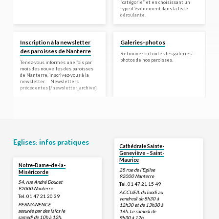
“catégorie” et en choisissant un
type d’évènement dans la liste
déroulante.
Inscription à la newsletter
Galeries-photos
des paroisses de Nanterre
Retrouvez ici toutes les galeries-
photos de nos paroisses.
Tenez-vous informés une fois par
mois des nouvelles des paroisses
de Nanterre, inscrivez-vous à la
newsletter. Newsletters
précédentes [/newsletter_archive]
Eglises: infos pratiques
Cathédrale Sainte-
Geneviève – Saint-
Maurice
Notre-Dame-de-la-
28 rue de l’Eglise
Miséricorde
92000 Nanterre
54, rue André Doucet
Tel. 01 47 21 15 49
92000 Nanterre
ACCUEIL du lundi au
Tel. 01 47 21 20 39
vendredi de 8h30 à
PERMANENCE
12h30 et de 13h30 à
assurée par des laïcs le
16h. Le samedi de
samedi de 10h à 12h.
9h30 à 12h.,