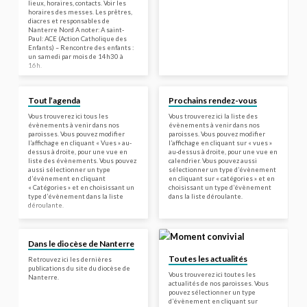
lieux, horaires, contacts. Voir les
horaires des messes. Les prêtres,
diacres et responsables de
Nanterre Nord A noter: A saint-
Paul: ACE (Action Catholique des
Enfants) – Rencontre des enfants :
un samedi par mois de 14h30 à
16h.
Tout l’agenda
Prochains rendez-vous
Vous trouverez ici tous les
Vous trouverez ici la liste des
évènements à venir dans nos
évènements à venir dans nos
paroisses. Vous pouvez modifier
paroisses. Vous pouvez modifier
l’affichage en cliquant « Vues » au-
l’affichage en cliquant sur « vues »
dessus à droite, pour une vue en
au-dessus à droite, pour une vue en
liste des évènements. Vous pouvez
calendrier. Vous pouvez aussi
aussi sélectionner un type
sélectionner un type d’évènement
d’évènement en cliquant
en cliquant sur « catégories » et en
« Catégories » et en choisissant un
choisissant un type d’évènement
type d’évènement dans la liste
dans la liste déroulante.
déroulante.
Dans le diocèse de Nanterre
Toutes les actualités
Retrouvez ici les dernières
publications du site du diocèse de
Vous trouverez ici toutes les
Nanterre.
actualités de nos paroisses. Vous
pouvez sélectionner un type
d’évènement en cliquant sur