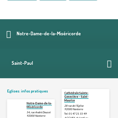
Notre-Dame-de-la-Miséricorde
Saint-Paul
Eglises: infos pratiques
Cathédrale Sainte-
Geneviève – Saint-
Maurice
Notre-Dame-de-la-
28 rue de l’Eglise
Miséricorde
92000 Nanterre
54, rue André Doucet
Tel. 01 47 21 15 49
92000 Nanterre
ACCUEIL du lundi au