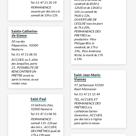
Tel. 01 47 21 20 39
vendredi de 8h30 à
PERMANENCE
12h30 et de 13h30 à
assurée par des laïcs le
16h. Le samedi de
samedi de 10h à 12h.
9h30 à 12h.,
OUVERTURE DE
L’EGLISE tous les jours
de 7h à 20h.,
Sainte-Catherine-
PERMANENCE DES
PRETRES au
de-Sienne
presbytère : Père
50 rue des
Philippe Blin, le
Pâquerettes , 92000
vendredi, de 17h à
Nanterre
19h; , Père Ambroise
Tel. 01 47 21 08 50
Riché, le mardi de 17h
à 19h.
ACCUEIL au 5, allée
des Jonquilles, porte
25., POSSIBILITE DE
RENCONTRER UN
Saint-Jean-Marie-
PRÊTRE avant ou
après la messe, ou sur
Vianney
rendez vous.
97, bd National 92500
Rueil-Malmaison
Tel. 01 47 21 15 49
Saint-Paul
TEL, ACCUEIL ET
PERMANENCE DES
55 bd Emile Zola,
PRÊTRES à la
92000 Nanterre
cathédrale Sainte-
Tel. 01 47 21 08 50
Geneviève., ACCUEIL
par des laïcs à l’église
PERMANENCE :
juste après la messe.
samedi 11h -12h par
des laïcs. , ACCUEIL
DES PRÊTRES: jeudi de
17h à 19h avec