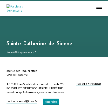
Sainte-Catherine-de-Sienne
Accueil
Emplacements
…
50 rue des Pâquerettes
Sainte-
92000 Nanterre
Catherine-
Tel. 01 47 21 08 50
ACCUEIL au 5, allée des Jonquilles, porte 25.
de-
POSSIBILITE DE RENCONTRER UN PRÊTRE
Sienne
avant ou après la messe, ou sur rendez vous.
nanterre.nord​@free.fr
Itinéraire