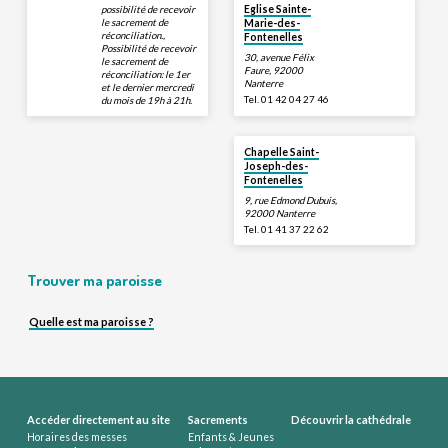
possibilité de recevoir
Eglise Sainte-
le sacrement de
Marie-des-
réconciliation.,
Fontenelles
Possibilité de recevoir
30, avenue Félix
le sacrement de
Faure, 92000
réconciliation: le 1er
Nanterre
et le dernier mercredi
Tel. 01 42 04 27 46
du mois de 19h à 21h.
Chapelle Saint-
Joseph-des-
Fontenelles
9, rue Edmond Dubuis,
92000 Nanterre
Tel. 01 41 37 22 62
Trouver ma paroisse
Quelle est ma paroisse ?
Accéder directement au site
Sacrements
Découvrir la cathédrale
Horaires des messes
Enfants & Jeunes