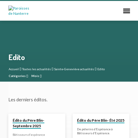
Edito
Accueil
Toutes les actualités
Sainte-Geneviève actualités
Edito
Catégories
Mois
Edito
Les derniers éditos.
Édito du Père Blin-
Édito du Père Blin- Été 2025
Septembre 2025
De pèlerins d’Espérance à
Bâtisseurs d’Espérance.
Bâtisseurs d’espérance