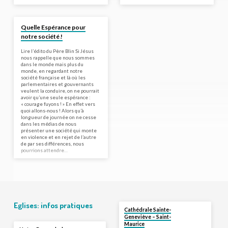
Quelle Espérance pour
notre société !
Lire l’édito du Père Blin Si Jésus
nous rappelle que nous sommes
dans le monde mais plus du
monde, en regardant notre
société française et là où les
parlementaires et gouvernants
veulent la conduire, on ne pourrait
avoir qu’une seule espérance :
« courage fuyons ! » En effet vers
quoi allons-nous ! Alors qu’à
longueur de journée on ne cesse
dans les médias de nous
présenter une société qui monte
en violence et en rejet de l’autre
de par ses différences, nous
pourrions attendre…
Eglises: infos pratiques
Cathédrale Sainte-
Geneviève – Saint-
Maurice