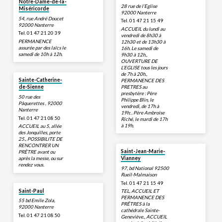
Notre-Dame-de-la-
28 rue de l’Eglise
Miséricorde
92000 Nanterre
54, rue André Doucet
Tel. 01 47 21 15 49
92000 Nanterre
ACCUEIL du lundi au
Tel. 01 47 21 20 39
vendredi de 8h30 à
PERMANENCE
12h30 et de 13h30 à
assurée par des laïcs le
16h. Le samedi de
samedi de 10h à 12h.
9h30 à 12h.,
OUVERTURE DE
L’EGLISE tous les jours
de 7h à 20h.,
Sainte-Catherine-
PERMANENCE DES
PRETRES au
de-Sienne
presbytère : Père
50 rue des
Philippe Blin, le
Pâquerettes , 92000
vendredi, de 17h à
Nanterre
19h; , Père Ambroise
Tel. 01 47 21 08 50
Riché, le mardi de 17h
à 19h.
ACCUEIL au 5, allée
des Jonquilles, porte
25., POSSIBILITE DE
RENCONTRER UN
Saint-Jean-Marie-
PRÊTRE avant ou
après la messe, ou sur
Vianney
rendez vous.
97, bd National 92500
Rueil-Malmaison
Tel. 01 47 21 15 49
Saint-Paul
TEL, ACCUEIL ET
PERMANENCE DES
55 bd Emile Zola,
PRÊTRES à la
92000 Nanterre
cathédrale Sainte-
Tel. 01 47 21 08 50
Geneviève., ACCUEIL