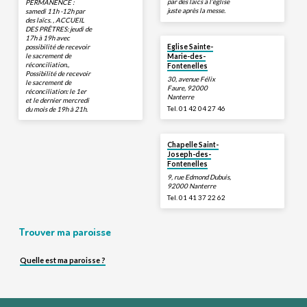
par des laïcs à l’église
PERMANENCE :
juste après la messe.
samedi 11h -12h par
des laïcs. , ACCUEIL
DES PRÊTRES: jeudi de
17h à 19h avec
possibilité de recevoir
Eglise Sainte-
le sacrement de
Marie-des-
réconciliation.,
Fontenelles
Possibilité de recevoir
30, avenue Félix
le sacrement de
Faure, 92000
réconciliation: le 1er
Nanterre
et le dernier mercredi
Tel. 01 42 04 27 46
du mois de 19h à 21h.
Chapelle Saint-
Joseph-des-
Fontenelles
9, rue Edmond Dubuis,
92000 Nanterre
Tel. 01 41 37 22 62
Trouver ma paroisse
Quelle est ma paroisse ?