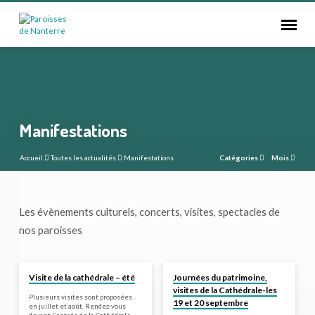
Manifestations
Accueil
Toutes les actualités
Manifestations
Catégories
Mois
Manifestations
Les évènements culturels, concerts, visites, spectacles de
nos paroisses
Visite de la cathédrale – été
Journées du patrimoine,
visites de la Cathédrale-les
Plusieurs visites sont proposées
19 et 20 septembre
en juillet et août. Rendez-vous