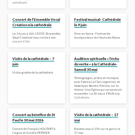
cathédrale.
Concert de l’Ensemble Vocal
Festival musical- Cathédrale
Création à la cathédrale
le 9 juin
Le 14 juin à 16h, L’EVOC (Ensemble
Âme en Seine : Festival de
Vocal Création) vous invite à son
musique dans les Hauts-de-Seine
concert d’été
Visite de la cathédrale – 7
Audition spirituelle « l’écho
juin
du verbe » à la Cathédrale-
Samedi 30 mai
Visite guidée de la cathédrale
Témoignages, prière et musique,
avec Fabrice Le Clair, organiste, et
Sebastjian Barete, flûtiste, sur le
thème ‘Une Église qui se construit
ensemble’. Le 30 mai à 19h30 à la
Cathédrale.
Concert au bénéfice de St
Visite de la cathédrale – 17
Paul le 30 mai 2026
mai
Concert de François HOUTART à
Rendez-vous à 15h sur le parvis le
l’orgue et Aurélia PERRIER
17 mai