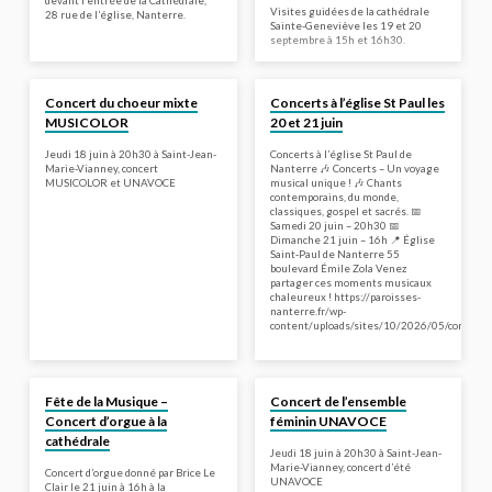
devant l’entrée de la Cathédrale,
Visites guidées de la cathédrale
28 rue de l’église, Nanterre.
Sainte-Geneviève les 19 et 20
septembre à 15h et 16h30.
Concert du choeur mixte
Concerts à l’église St Paul les
MUSICOLOR
20 et 21 juin
Jeudi 18 juin à 20h30 à Saint-Jean-
Concerts à l’église St Paul de
Marie-Vianney, concert
Nanterre 🎶 Concerts – Un voyage
MUSICOLOR et UNAVOCE
musical unique ! 🎶 Chants
contemporains, du monde,
classiques, gospel et sacrés. 📅
Samedi 20 juin – 20h30 📅
Dimanche 21 juin – 16h 📍 Église
Saint‑Paul de Nanterre 55
boulevard Émile Zola Venez
partager ces moments musicaux
chaleureux ! https://paroisses-
nanterre.fr/wp-
content/uploads/sites/10/2026/05/concert_s
Fête de la Musique –
Concert de l’ensemble
Concert d’orgue à la
féminin UNAVOCE
cathédrale
Jeudi 18 juin à 20h30 à Saint-Jean-
Marie-Vianney, concert d’été
Concert d’orgue donné par Brice Le
UNAVOCE
Clair le 21 juin à 16h à la