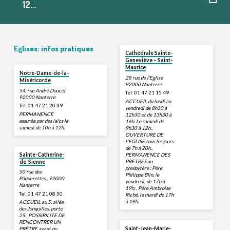
12…
Eglises: infos pratiques
Cathédrale Sainte-
Geneviève – Saint-
Maurice
Notre-Dame-de-la-
28 rue de l’Eglise
Miséricorde
92000 Nanterre
54, rue André Doucet
Tel. 01 47 21 15 49
92000 Nanterre
ACCUEIL du lundi au
Tel. 01 47 21 20 39
vendredi de 8h30 à
PERMANENCE
12h30 et de 13h30 à
assurée par des laïcs le
16h. Le samedi de
samedi de 10h à 12h.
9h30 à 12h.,
OUVERTURE DE
L’EGLISE tous les jours
de 7h à 20h.,
Sainte-Catherine-
PERMANENCE DES
PRETRES au
de-Sienne
presbytère : Père
50 rue des
Philippe Blin, le
Pâquerettes , 92000
vendredi, de 17h à
Nanterre
19h; , Père Ambroise
Tel. 01 47 21 08 50
Riché, le mardi de 17h
à 19h.
ACCUEIL au 5, allée
des Jonquilles, porte
25., POSSIBILITE DE
RENCONTRER UN
Saint-Jean-Marie-
PRÊTRE avant ou