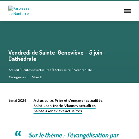
Vendredi de Sainte-Geneviève – 5 juin –
Cathédrale
Accueil
Toutes les actualités
Actus suite
Vendredi de…
Catégories
Mois
Actus suite
Prier et s'engager actualités
6 mai 2026
,
,
Saint-Jean-Marie-Vianney actualités
Vendredi
,
Sainte-Geneviève actualités
de
Sainte-
Geneviève
Sur le thème : l’évangélisation par
–