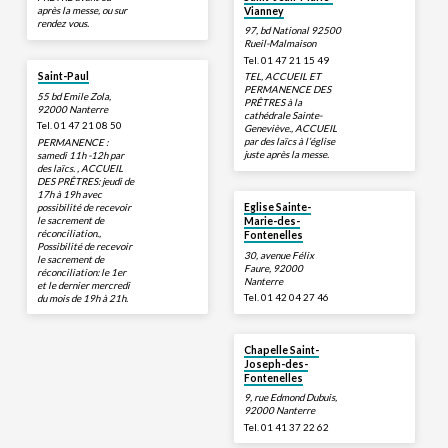
après la messe, ou sur
Vianney
rendez vous.
97, bd National 92500
Rueil-Malmaison
Tel. 01 47 21 15 49
Saint-Paul
TEL, ACCUEIL ET
PERMANENCE DES
55 bd Emile Zola,
PRÊTRES à la
92000 Nanterre
cathédrale Sainte-
Tel. 01 47 21 08 50
Geneviève., ACCUEIL
par des laïcs à l’église
PERMANENCE :
juste après la messe.
samedi 11h -12h par
des laïcs. , ACCUEIL
DES PRÊTRES: jeudi de
17h à 19h avec
possibilité de recevoir
Eglise Sainte-
le sacrement de
Marie-des-
réconciliation.,
Fontenelles
Possibilité de recevoir
30, avenue Félix
le sacrement de
Faure, 92000
réconciliation: le 1er
Nanterre
et le dernier mercredi
Tel. 01 42 04 27 46
du mois de 19h à 21h.
Chapelle Saint-
Joseph-des-
Fontenelles
9, rue Edmond Dubuis,
92000 Nanterre
Tel. 01 41 37 22 62