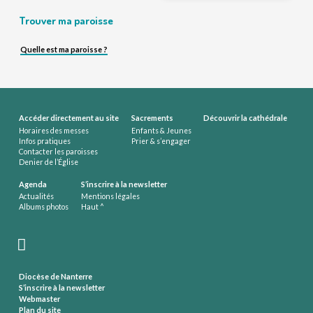
Trouver ma paroisse
Quelle est ma paroisse ?
Accéder directement au site
Sacrements
Découvrir la cathédrale
Horaires des messes
Enfants & Jeunes
Infos pratiques
Prier & s’engager
Contacter les paroisses
Denier de l’Église
Agenda
S’inscrire à la newsletter
Actualités
Mentions légales
Albums photos
Haut ^
Diocèse de Nanterre
S’inscrire à la newsletter
Webmaster
Plan du site