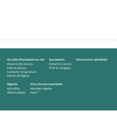
Accéder directement au site
Sacrements
Découvrir la cathédrale
Horaires des messes
Enfants & Jeunes
Infos pratiques
Prier & s’engager
Contacter les paroisses
Denier de l’Église
Agenda
S’inscrire à la newsletter
Actualités
Mentions légales
Albums photos
Haut ^