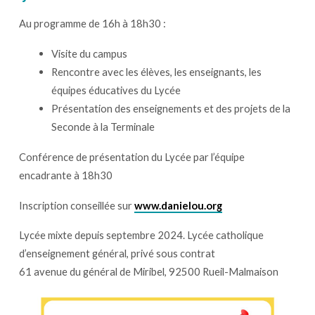
Danielou
Au programme de 16h à 18h30 :
–
Mercredi
Visite du campus
15
Rencontre avec les élèves, les enseignants, les
octobre
équipes éducatives du Lycée
2025
Présentation des enseignements et des projets de la
à
Seconde à la Terminale
partir
de
Conférence de présentation du Lycée par l’équipe
16h
encadrante à 18h30
Inscription conseillée sur
www.danielou.org
Lycée mixte depuis septembre 2024. Lycée catholique
d’enseignement général, privé sous contrat
61 avenue du général de Miribel, 92500 Rueil-Malmaison