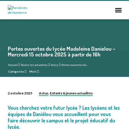
Portes ouvertes du lycée Madeleine Danielou –
Mercredi 15 octobre 2025 à partir de 16h
Accueil
Toutes les actualités
Actus
Portes ouvertes du…
Catégories
Mois
Actus
Enfants & jeunes actualités
2 octobre 2025
,
Portes
ouvertes
Vous cherchez votre futur lycée ? Les lycéens et les
du
équipes de Daniélou vous accueillent pour vous
lycée
faire découvrir le campus et le projet éducatif du
Madeleine
lycée.