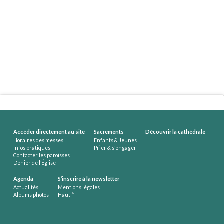
Accéder directement au site
Sacrements
Découvrir la cathédrale
Horaires des messes
Enfants & Jeunes
Infos pratiques
Prier & s’engager
Contacter les paroisses
Denier de l’Église
Agenda
S’inscrire à la newsletter
Actualités
Mentions légales
Albums photos
Haut ^