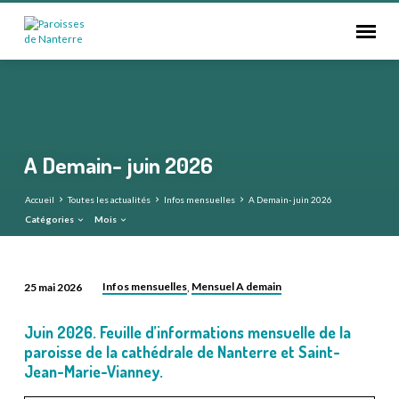
A Demain- juin 2026
Accueil
Toutes les actualités
Infos mensuelles
A Demain- juin 2026
Catégories
Mois
Infos mensuelles
Mensuel A demain
25 mai 2026
,
A
Demain-
Juin 2026. Feuille d’informations mensuelle de la
juin
paroisse de la cathédrale de Nanterre et Saint-
2026
Jean-Marie-Vianney.