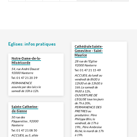
Eglises: infos pratiques
Cathédrale Sainte-
Geneviève – Saint-
Maurice
Notre-Dame-de-la-
28 rue de l’Eglise
Miséricorde
92000 Nanterre
54, rue André Doucet
Tel. 01 47 21 15 49
92000 Nanterre
ACCUEIL du lundi au
Tel. 01 47 21 20 39
vendredi de 8h30 à
PERMANENCE
12h30 et de 13h30 à
assurée par des laïcs le
16h. Le samedi de
samedi de 10h à 12h.
9h30 à 12h.,
OUVERTURE DE
L’EGLISE tous les jours
de 7h à 20h.,
Sainte-Catherine-
PERMANENCE DES
PRETRES au
de-Sienne
presbytère : Père
50 rue des
Philippe Blin, le
Pâquerettes , 92000
vendredi, de 17h à
Nanterre
19h; , Père Ambroise
Tel. 01 47 21 08 50
Riché, le mardi de 17h
à 19h.
ACCUEIL au 5, allée