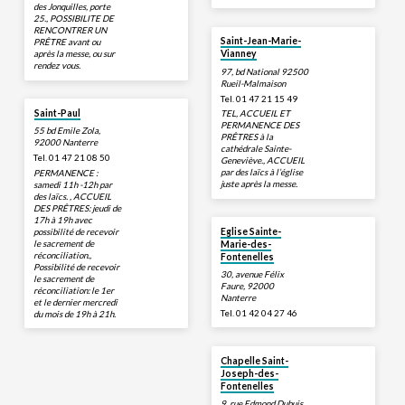
des Jonquilles, porte
25., POSSIBILITE DE
RENCONTRER UN
Saint-Jean-Marie-
PRÊTRE avant ou
après la messe, ou sur
Vianney
rendez vous.
97, bd National 92500
Rueil-Malmaison
Tel. 01 47 21 15 49
Saint-Paul
TEL, ACCUEIL ET
PERMANENCE DES
55 bd Emile Zola,
PRÊTRES à la
92000 Nanterre
cathédrale Sainte-
Tel. 01 47 21 08 50
Geneviève., ACCUEIL
par des laïcs à l’église
PERMANENCE :
juste après la messe.
samedi 11h -12h par
des laïcs. , ACCUEIL
DES PRÊTRES: jeudi de
17h à 19h avec
possibilité de recevoir
Eglise Sainte-
le sacrement de
Marie-des-
réconciliation.,
Fontenelles
Possibilité de recevoir
30, avenue Félix
le sacrement de
Faure, 92000
réconciliation: le 1er
Nanterre
et le dernier mercredi
Tel. 01 42 04 27 46
du mois de 19h à 21h.
Chapelle Saint-
Joseph-des-
Fontenelles
9, rue Edmond Dubuis,