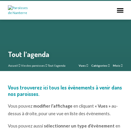
Tout l’agenda
Accueil
Vie des paroisses
Tout l’agenda
Vues
Catégories
Mois
Vous trouverez ici tous les évènements à venir dans
Tout
nos paroisses.
l’agenda
Vous pouvez
modifier l’affichage
en cliquant
« Vues »
au-
dessus à droite, pour une vue en liste des évènements.
Vous pouvez aussi
sélectionner un type d’évènement
en