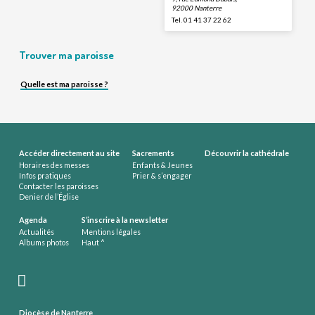
92000 Nanterre
Tel. 01 41 37 22 62
Trouver ma paroisse
Quelle est ma paroisse ?
Accéder directement au site
Sacrements
Découvrir la cathédrale
Horaires des messes
Enfants & Jeunes
Infos pratiques
Prier & s’engager
Contacter les paroisses
Denier de l’Église
Agenda
S’inscrire à la newsletter
Actualités
Mentions légales
Albums photos
Haut ^
Diocèse de Nanterre