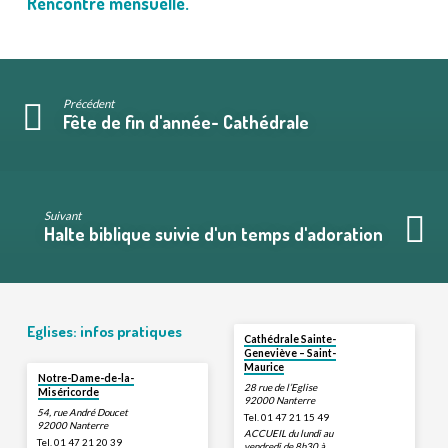
Rencontre mensuelle.
Précédent
Fête de fin d'année- Cathédrale
Suivant
Halte biblique suivie d'un temps d'adoration
Eglises: infos pratiques
Cathédrale Sainte-
Geneviève – Saint-
Maurice
Notre-Dame-de-la-
28 rue de l’Eglise
Miséricorde
92000 Nanterre
54, rue André Doucet
Tel. 01 47 21 15 49
92000 Nanterre
ACCUEIL du lundi au
Tel. 01 47 21 20 39
vendredi de 8h30 à