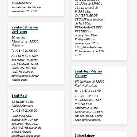
PERMANENCE
12h30 et de 13h30 à
assurée par des laïcs le
16h. Le samedi de
samedi de 10h à 12h.
9h30 à 12h.,
OUVERTURE DE
L’EGLISE tous les jours
de 7h à 20h.,
Sainte-Catherine-
PERMANENCE DES
PRETRES au
de-Sienne
presbytère : Père
50 rue des
Philippe Blin, le
Pâquerettes , 92000
vendredi, de 17h à
Nanterre
19h; , Père Ambroise
Tel. 01 47 21 08 50
Riché, le mardi de 17h
à 19h.
ACCUEIL au 5, allée
des Jonquilles, porte
25., POSSIBILITE DE
RENCONTRER UN
Saint-Jean-Marie-
PRÊTRE avant ou
après la messe, ou sur
Vianney
rendez vous.
97, bd National 92500
Rueil-Malmaison
Tel. 01 47 21 15 49
Saint-Paul
TEL, ACCUEIL ET
PERMANENCE DES
55 bd Emile Zola,
PRÊTRES à la
92000 Nanterre
cathédrale Sainte-
Tel. 01 47 21 08 50
Geneviève., ACCUEIL
par des laïcs à l’église
PERMANENCE :
juste après la messe.
samedi 11h -12h par
des laïcs. , ACCUEIL
DES PRÊTRES: jeudi de
17h à 19h avec
possibilité de recevoir
Eglise Sainte-