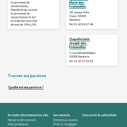
le sacrement de
Marie-des-
réconciliation.,
Fontenelles
Possibilité de recevoir
30, avenue Félix
le sacrement de
Faure, 92000
réconciliation: le 1er
Nanterre
et le dernier mercredi
Tel. 01 42 04 27 46
du mois de 19h à 21h.
Chapelle Saint-
Joseph-des-
Fontenelles
9, rue Edmond Dubuis,
92000 Nanterre
Tel. 01 41 37 22 62
Trouver ma paroisse
Quelle est ma paroisse ?
Accéder directement au site
Sacrements
Découvrir la cathédrale
Horaires des messes
Enfants & Jeunes
Infos pratiques
Prier & s’engager