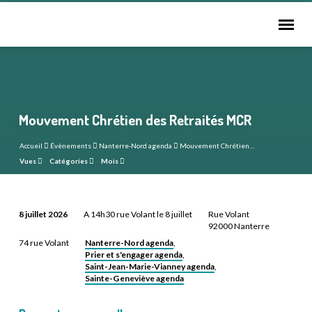
Mouvement Chrétien des Retraités MCR
Accueil
Évènements
Nanterre-Nord agenda
Mouvement Chrétien…
Vues
Catégories
Mois
8 juillet 2026
A 14h30 rue Volant le 8 juillet
Rue Volant
Mouvement
92000 Nanterre
Chrétien
Nanterre-Nord agenda
74 rue Volant
,
Prier et s'engager agenda
,
des
Saint-Jean-Marie-Vianney agenda
,
Retraités
Sainte-Geneviève agenda
MCR