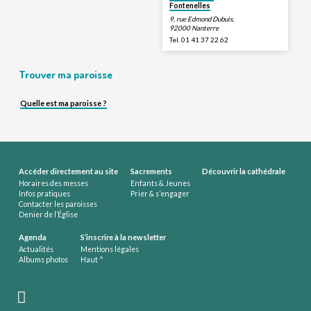
Fontenelles
9, rue Edmond Dubuis,
92000 Nanterre
Tel. 01 41 37 22 62
Trouver ma paroisse
Quelle est ma paroisse ?
Accéder directement au site
Sacrements
Découvrir la cathédrale
Horaires des messes
Enfants & Jeunes
Infos pratiques
Prier & s’engager
Contacter les paroisses
Denier de l’Église
Agenda
S’inscrire à la newsletter
Actualités
Mentions légales
Albums photos
Haut ^