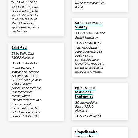
Tel. 01 47 21 08 50
Riché, le mardi de 17h
à 19h.
ACCUEIL au 5, allée
des Jonquilles, porte
25., POSSIBILITE DE
RENCONTRER UN
Saint-Jean-Marie-
PRÊTRE avant ou
après la messe, ou sur
Vianney
rendez vous.
97, bd National 92500
Rueil-Malmaison
Tel. 01 47 21 15 49
Saint-Paul
TEL, ACCUEIL ET
PERMANENCE DES
55 bd Emile Zola,
PRÊTRES à la
92000 Nanterre
cathédrale Sainte-
Tel. 01 47 21 08 50
Geneviève., ACCUEIL
par des laïcs à l’église
PERMANENCE :
juste après la messe.
samedi 11h -12h par
des laïcs. , ACCUEIL
DES PRÊTRES: jeudi de
17h à 19h avec
possibilité de recevoir
Eglise Sainte-
le sacrement de
Marie-des-
réconciliation.,
Fontenelles
Possibilité de recevoir
30, avenue Félix
le sacrement de
Faure, 92000
réconciliation: le 1er
Nanterre
et le dernier mercredi
Tel. 01 42 04 27 46
du mois de 19h à 21h.
Chapelle Saint-
Joseph-des-