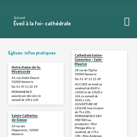
Suivant
Éveil à la foi- cathédrale
Eglises: infos pratiques
Cathédrale Sainte-
Geneviève – Saint-
Maurice
Notre-Dame-de-la-
28 rue de l’Eglise
Miséricorde
92000 Nanterre
54, rue André Doucet
Tel. 01 47 21 15 49
92000 Nanterre
ACCUEIL du lundi au
Tel. 01 47 21 20 39
vendredi de 8h30 à
PERMANENCE
12h30 et de 13h30 à
assurée par des laïcs le
16h. Le samedi de
samedi de 10h à 12h.
9h30 à 12h.,
OUVERTURE DE
L’EGLISE tous les jours
de 7h à 20h.,
Sainte-Catherine-
PERMANENCE DES
PRETRES au
de-Sienne
presbytère : Père
50 rue des
Philippe Blin, le
Pâquerettes , 92000
vendredi, de 17h à
Nanterre
19h; , Père Ambroise