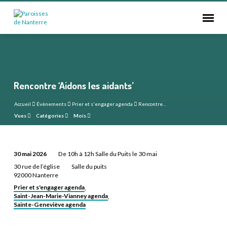
Rencontre ‘Aidons les aidants’
Accueil
Évènements
Prier et s'engager agenda
Rencontre…
Vues
Catégories
Mois
30 mai 2026
De 10h à 12h Salle du Puits le 30 mai
Rencontre
30 rue de l’église
Salle du puits
‘Aidons
92000 Nanterre
les
Prier et s'engager agenda
,
Saint-Jean-Marie-Vianney agenda
,
aidants’
Sainte-Geneviève agenda