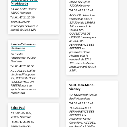
28 rue de l’Eglise
Miséricorde
92000 Nanterre
54, rue André Doucet
Tel. 01 47 21 15 49
92000 Nanterre
ACCUEIL du lundi au
Tel. 01 47 21 20 39
vendredi de 8h30 à
PERMANENCE
12h30 et de 13h30 à
assurée par des laïcs le
16h. Le samedi de
samedi de 10h à 12h.
9h30 à 12h.,
OUVERTURE DE
L’EGLISE tous les jours
de 7h à 20h.,
Sainte-Catherine-
PERMANENCE DES
PRETRES au
de-Sienne
presbytère : Père
50 rue des
Philippe Blin, le
Pâquerettes , 92000
vendredi, de 17h à
Nanterre
19h; , Père Ambroise
Tel. 01 47 21 08 50
Riché, le mardi de 17h
à 19h.
ACCUEIL au 5, allée
des Jonquilles, porte
25., POSSIBILITE DE
RENCONTRER UN
Saint-Jean-Marie-
PRÊTRE avant ou
après la messe, ou sur
Vianney
rendez vous.
97, bd National 92500
Rueil-Malmaison
Tel. 01 47 21 15 49
Saint-Paul
TEL, ACCUEIL ET
PERMANENCE DES
55 bd Emile Zola,
PRÊTRES à la
92000 Nanterre
cathédrale Sainte-
Tel. 01 47 21 08 50
Geneviève., ACCUEIL
par des laïcs à l’église
PERMANENCE :