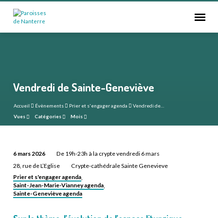
Vendredi de Sainte-Geneviève
Accueil
Évènements
Prier et s'engager agenda
Vendredi de…
Vues
Catégories
Mois
6 mars 2026
De 19h-23h à la crypte vendredi 6 mars
Vendredi
28, rue de L’Eglise
Crypte-cathédrale Sainte Genevieve
de
Prier et s'engager agenda
,
Sainte-
Saint-Jean-Marie-Vianney agenda
,
Sainte-Geneviève agenda
Geneviève