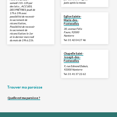
juste après la messe.
samedi 11h -12h par
des laïcs. , ACCUEIL
DES PRÊTRES: jeudi de
17h à 19h avec
possibilité de recevoir
Eglise Sainte-
le sacrement de
Marie-des-
réconciliation.,
Fontenelles
Possibilité de recevoir
30, avenue Félix
le sacrement de
Faure, 92000
réconciliation: le 1er
Nanterre
et le dernier mercredi
Tel. 01 42 04 27 46
du mois de 19h à 21h.
Chapelle Saint-
Joseph-des-
Fontenelles
9, rue Edmond Dubuis,
92000 Nanterre
Tel. 01 41 37 22 62
Trouver ma paroisse
Quelle est ma paroisse ?