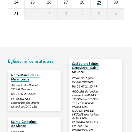
29
24
25
26
27
28
30
31
1
2
3
4
5
6
Eglises: infos pratiques
Cathédrale Sainte-
Geneviève – Saint-
Maurice
Notre-Dame-de-la-
28 rue de l’Eglise
Miséricorde
92000 Nanterre
54, rue André Doucet
Tel. 01 47 21 15 49
92000 Nanterre
ACCUEIL du lundi au
Tel. 01 47 21 20 39
vendredi de 8h30 à
PERMANENCE
12h30 et de 13h30 à
assurée par des laïcs le
16h. Le samedi de
samedi de 10h à 12h.
9h30 à 12h.,
OUVERTURE DE
L’EGLISE tous les jours
de 7h à 20h.,
Sainte-Catherine-
PERMANENCE DES
PRETRES au
de-Sienne
presbytère : Père
50 rue des