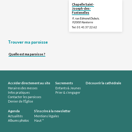
Chapelle Saint-
Joseph-des-
Fontenelles
9, rue Edmond Dubuis,
92000 Nanterre
Tel. 01 41 37 22 62
Trouver ma paroisse
Quelle est ma paroisse ?
Accéder directement au site
Sacrements
Découvrir la cathédrale
Horaires des messes
Enfants & Jeunes
Infos pratiques
Prier & s’engager
Contacter les paroisses
Denier de l’Église
Agenda
S’inscrire à la newsletter
Actualités
Mentions légales
Albums photos
Haut ^