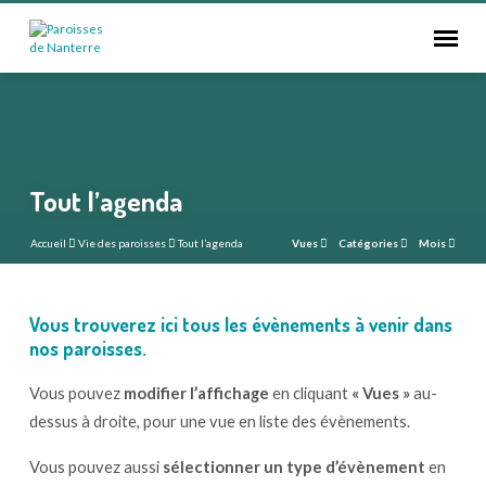
Tout l’agenda
Accueil
Vie des paroisses
Tout l’agenda
Vues
Catégories
Mois
Vous trouverez ici tous les évènements à venir dans
Tout
nos paroisses.
l’agenda
Vous pouvez
modifier l’affichage
en cliquant
« Vues »
au-
dessus à droite, pour une vue en liste des évènements.
Vous pouvez aussi
sélectionner un type d’évènement
en