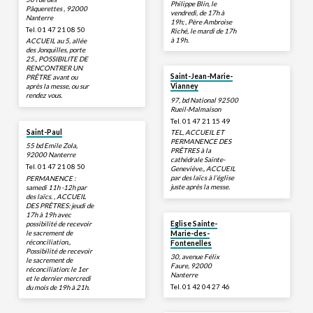
Philippe Blin, le
Pâquerettes , 92000
vendredi, de 17h à
Nanterre
19h; , Père Ambroise
Tel. 01 47 21 08 50
Riché, le mardi de 17h
à 19h.
ACCUEIL au 5, allée
des Jonquilles, porte
25., POSSIBILITE DE
RENCONTRER UN
Saint-Jean-Marie-
PRÊTRE avant ou
après la messe, ou sur
Vianney
rendez vous.
97, bd National 92500
Rueil-Malmaison
Tel. 01 47 21 15 49
Saint-Paul
TEL, ACCUEIL ET
PERMANENCE DES
55 bd Emile Zola,
PRÊTRES à la
92000 Nanterre
cathédrale Sainte-
Tel. 01 47 21 08 50
Geneviève., ACCUEIL
par des laïcs à l’église
PERMANENCE :
juste après la messe.
samedi 11h -12h par
des laïcs. , ACCUEIL
DES PRÊTRES: jeudi de
17h à 19h avec
possibilité de recevoir
Eglise Sainte-
le sacrement de
Marie-des-
réconciliation.,
Fontenelles
Possibilité de recevoir
30, avenue Félix
le sacrement de
Faure, 92000
réconciliation: le 1er
Nanterre
et le dernier mercredi
Tel. 01 42 04 27 46
du mois de 19h à 21h.