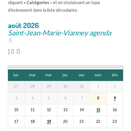
cliquant
« Catégories
» et en choisissant un type
d’évènement dans la liste déroulante.
août 2026
Saint-Jean-Marie-Vianney agenda
lun
mar
mer
jeu
ven
sam
dim
27
28
29
30
31
1
2
9
3
4
5
6
7
8
15
10
11
12
13
14
16
19
17
18
20
21
22
23