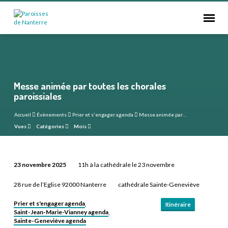
Messe animée par toutes les chorales
paroissiales
Accueil
Évènements
Prier et s'engager agenda
Messe animée par…
Vues
Catégories
Mois
23 novembre 2025
11h à la cathédrale le 23 novembre
Messe
28 rue de l’Eglise 92000 Nanterre
cathédrale Sainte-Geneviève
animée
par
Prier et s'engager agenda
,
Itinéraire
toutes
Saint-Jean-Marie-Vianney agenda
,
Sainte-Geneviève agenda
les