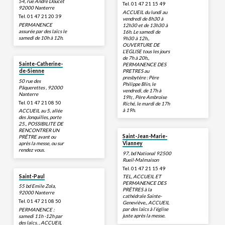
54, rue André Doucet
Tel. 01 47 21 15 49
92000 Nanterre
ACCUEIL du lundi au
Tel. 01 47 21 20 39
vendredi de 8h30 à
PERMANENCE
12h30 et de 13h30 à
assurée par des laïcs le
16h. Le samedi de
samedi de 10h à 12h.
9h30 à 12h.,
OUVERTURE DE
L’EGLISE tous les jours
de 7h à 20h.,
Sainte-Catherine-
PERMANENCE DES
PRETRES au
de-Sienne
presbytère : Père
50 rue des
Philippe Blin, le
Pâquerettes , 92000
vendredi, de 17h à
Nanterre
19h; , Père Ambroise
Tel. 01 47 21 08 50
Riché, le mardi de 17h
à 19h.
ACCUEIL au 5, allée
des Jonquilles, porte
25., POSSIBILITE DE
RENCONTRER UN
Saint-Jean-Marie-
PRÊTRE avant ou
après la messe, ou sur
Vianney
rendez vous.
97, bd National 92500
Rueil-Malmaison
Tel. 01 47 21 15 49
Saint-Paul
TEL, ACCUEIL ET
PERMANENCE DES
55 bd Emile Zola,
PRÊTRES à la
92000 Nanterre
cathédrale Sainte-
Tel. 01 47 21 08 50
Geneviève., ACCUEIL
par des laïcs à l’église
PERMANENCE :
juste après la messe.
samedi 11h -12h par
des laïcs. , ACCUEIL