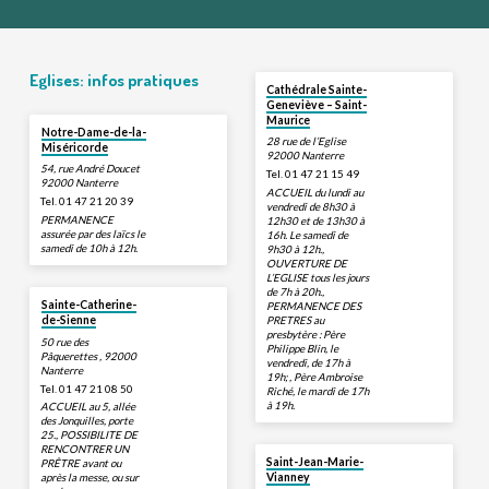
Eglises: infos pratiques
Cathédrale Sainte-
Geneviève – Saint-
Maurice
Notre-Dame-de-la-
28 rue de l’Eglise
Miséricorde
92000 Nanterre
54, rue André Doucet
Tel. 01 47 21 15 49
92000 Nanterre
ACCUEIL du lundi au
Tel. 01 47 21 20 39
vendredi de 8h30 à
PERMANENCE
12h30 et de 13h30 à
assurée par des laïcs le
16h. Le samedi de
samedi de 10h à 12h.
9h30 à 12h.,
OUVERTURE DE
L’EGLISE tous les jours
de 7h à 20h.,
Sainte-Catherine-
PERMANENCE DES
PRETRES au
de-Sienne
presbytère : Père
50 rue des
Philippe Blin, le
Pâquerettes , 92000
vendredi, de 17h à
Nanterre
19h; , Père Ambroise
Tel. 01 47 21 08 50
Riché, le mardi de 17h
à 19h.
ACCUEIL au 5, allée
des Jonquilles, porte
25., POSSIBILITE DE
RENCONTRER UN
Saint-Jean-Marie-
PRÊTRE avant ou
après la messe, ou sur
Vianney