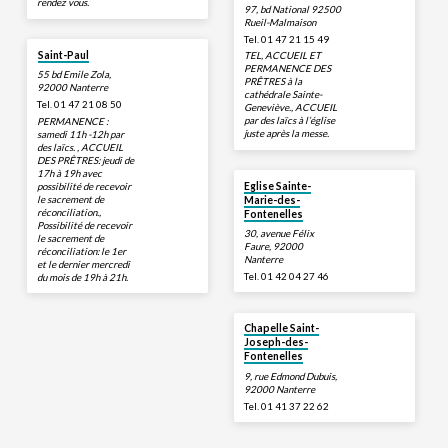
rendez vous.
97, bd National 92500
Rueil-Malmaison
Tel. 01 47 21 15 49
Saint-Paul
TEL, ACCUEIL ET
PERMANENCE DES
55 bd Emile Zola,
PRÊTRES à la
92000 Nanterre
cathédrale Sainte-
Tel. 01 47 21 08 50
Geneviève., ACCUEIL
par des laïcs à l’église
PERMANENCE :
juste après la messe.
samedi 11h -12h par
des laïcs. , ACCUEIL
DES PRÊTRES: jeudi de
17h à 19h avec
possibilité de recevoir
Eglise Sainte-
le sacrement de
Marie-des-
réconciliation.,
Fontenelles
Possibilité de recevoir
30, avenue Félix
le sacrement de
Faure, 92000
réconciliation: le 1er
Nanterre
et le dernier mercredi
Tel. 01 42 04 27 46
du mois de 19h à 21h.
Chapelle Saint-
Joseph-des-
Fontenelles
9, rue Edmond Dubuis,
92000 Nanterre
Tel. 01 41 37 22 62