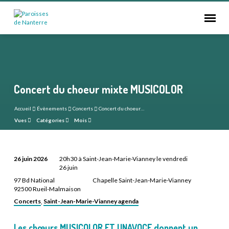
Concert du choeur mixte MUSICOLOR
Accueil
Évènements
Concerts
Concert du choeur…
Vues
Catégories
Mois
26 juin 2026
20h30 à Saint-Jean-Marie-Vianney le vendredi
Concert
26 juin
du
97 Bd National
Chapelle Saint-Jean-Marie-Vianney
92500 Rueil-Malmaison
choeur
Concerts
Saint-Jean-Marie-Vianney agenda
,
mixte
MUSICOLOR
Les chœurs MUSICOLOR ET UNAVOCE donnent un