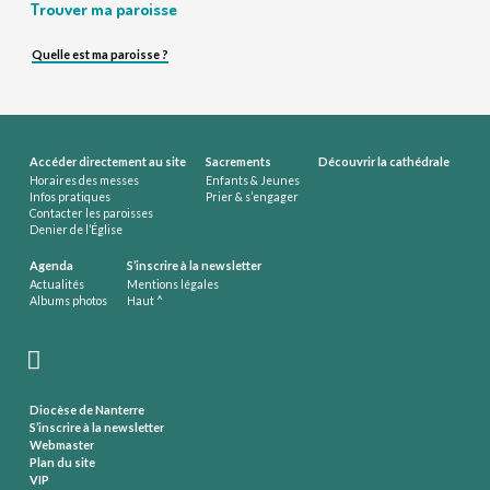
Trouver ma paroisse
Quelle est ma paroisse ?
Accéder directement au site
Sacrements
Découvrir la cathédrale
Horaires des messes
Enfants & Jeunes
Infos pratiques
Prier & s’engager
Contacter les paroisses
Denier de l’Église
Agenda
S’inscrire à la newsletter
Actualités
Mentions légales
Albums photos
Haut ^
Diocèse de Nanterre
S’inscrire à la newsletter
Webmaster
Plan du site
VIP