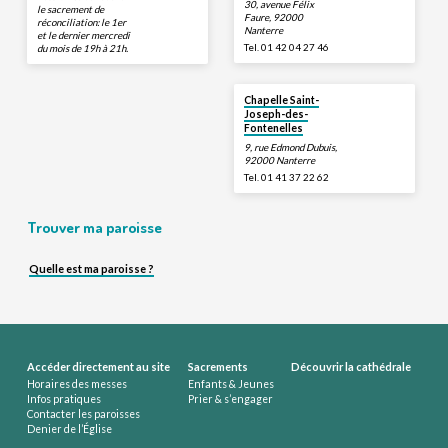
30, avenue Félix
le sacrement de
Faure, 92000
réconciliation: le 1er
Nanterre
et le dernier mercredi
Tel. 01 42 04 27 46
du mois de 19h à 21h.
Chapelle Saint-
Joseph-des-
Fontenelles
9, rue Edmond Dubuis,
92000 Nanterre
Tel. 01 41 37 22 62
Trouver ma paroisse
Quelle est ma paroisse ?
Accéder directement au site
Sacrements
Découvrir la cathédrale
Horaires des messes
Enfants & Jeunes
Infos pratiques
Prier & s’engager
Contacter les paroisses
Denier de l’Église