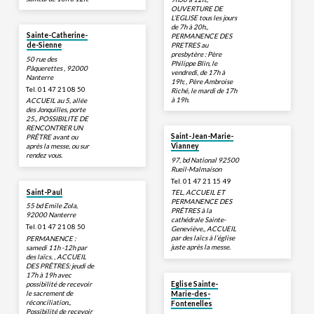
OUVERTURE DE
L’EGLISE tous les jours
de 7h à 20h.,
Sainte-Catherine-
PERMANENCE DES
PRETRES au
de-Sienne
presbytère : Père
50 rue des
Philippe Blin, le
Pâquerettes , 92000
vendredi, de 17h à
Nanterre
19h; , Père Ambroise
Tel. 01 47 21 08 50
Riché, le mardi de 17h
à 19h.
ACCUEIL au 5, allée
des Jonquilles, porte
25., POSSIBILITE DE
RENCONTRER UN
Saint-Jean-Marie-
PRÊTRE avant ou
après la messe, ou sur
Vianney
rendez vous.
97, bd National 92500
Rueil-Malmaison
Tel. 01 47 21 15 49
Saint-Paul
TEL, ACCUEIL ET
PERMANENCE DES
55 bd Emile Zola,
PRÊTRES à la
92000 Nanterre
cathédrale Sainte-
Tel. 01 47 21 08 50
Geneviève., ACCUEIL
par des laïcs à l’église
PERMANENCE :
juste après la messe.
samedi 11h -12h par
des laïcs. , ACCUEIL
DES PRÊTRES: jeudi de
17h à 19h avec
possibilité de recevoir
Eglise Sainte-
le sacrement de
Marie-des-
réconciliation.,
Fontenelles
Possibilité de recevoir