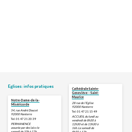
Eglises: infos pratiques
Cathédrale Sainte-
Geneviève – Saint-
Maurice
Notre-Dame-de-la-
28 rue de l’Eglise
Miséricorde
92000 Nanterre
54, rue André Doucet
Tel. 01 47 21 15 49
92000 Nanterre
ACCUEIL du lundi au
Tel. 01 47 21 20 39
vendredi de 8h30 à
PERMANENCE
12h30 et de 13h30 à
assurée par des laïcs le
16h. Le samedi de
samedi de 10h à 12h.
9h30 à 12h.,