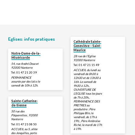
Eglises: infos pratiques
Cathédrale Sainte-
Geneviève – Saint-
Maurice
Notre-Dame-de-la-
28 rue de l’Eglise
Miséricorde
92000 Nanterre
54, rue André Doucet
Tel. 01 47 21 15 49
92000 Nanterre
ACCUEIL du lundi au
Tel. 01 47 21 20 39
vendredi de 8h30 à
PERMANENCE
12h30 et de 13h30 à
assurée par des laïcs le
16h. Le samedi de
samedi de 10h à 12h.
9h30 à 12h.,
OUVERTURE DE
L’EGLISE tous les jours
de 7h à 20h.,
Sainte-Catherine-
PERMANENCE DES
PRETRES au
de-Sienne
presbytère : Père
50 rue des
Philippe Blin, le
Pâquerettes , 92000
vendredi, de 17h à
Nanterre
19h; , Père Ambroise
Tel. 01 47 21 08 50
Riché, le mardi de 17h
à 19h.
ACCUEIL au 5, allée
des Jonquilles, porte