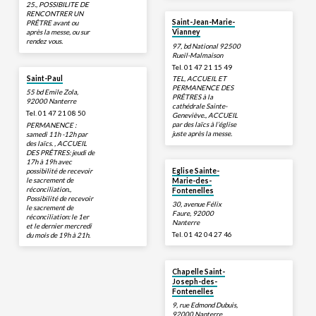
25., POSSIBILITE DE
RENCONTRER UN
Saint-Jean-Marie-
PRÊTRE avant ou
après la messe, ou sur
Vianney
rendez vous.
97, bd National 92500
Rueil-Malmaison
Tel. 01 47 21 15 49
Saint-Paul
TEL, ACCUEIL ET
PERMANENCE DES
55 bd Emile Zola,
PRÊTRES à la
92000 Nanterre
cathédrale Sainte-
Tel. 01 47 21 08 50
Geneviève., ACCUEIL
par des laïcs à l’église
PERMANENCE :
juste après la messe.
samedi 11h -12h par
des laïcs. , ACCUEIL
DES PRÊTRES: jeudi de
17h à 19h avec
possibilité de recevoir
Eglise Sainte-
le sacrement de
Marie-des-
réconciliation.,
Fontenelles
Possibilité de recevoir
30, avenue Félix
le sacrement de
Faure, 92000
réconciliation: le 1er
Nanterre
et le dernier mercredi
Tel. 01 42 04 27 46
du mois de 19h à 21h.
Chapelle Saint-
Joseph-des-
Fontenelles
9, rue Edmond Dubuis,
92000 Nanterre