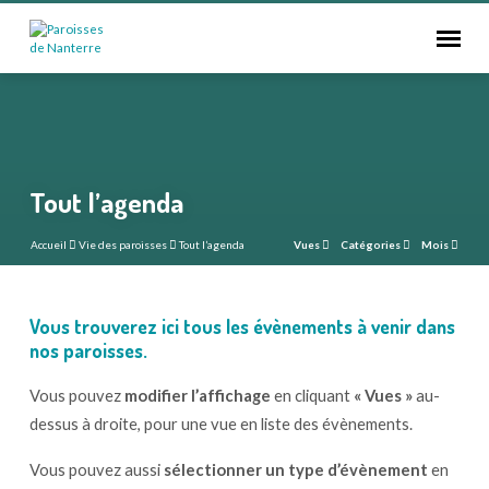
Tout l’agenda
Accueil
Vie des paroisses
Tout l’agenda
Vues
Catégories
Mois
Vous trouverez ici tous les évènements à venir dans
Tout
nos paroisses.
l’agenda
Vous pouvez
modifier l’affichage
en cliquant
« Vues »
au-
dessus à droite, pour une vue en liste des évènements.
Vous pouvez aussi
sélectionner un type d’évènement
en