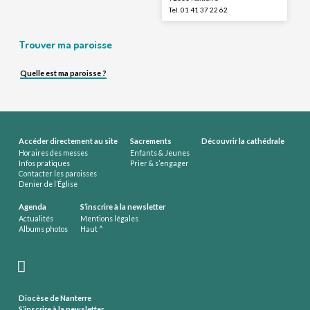
Tel. 01 41 37 22 62
Trouver ma paroisse
Quelle est ma paroisse ?
Accéder directement au site
Sacrements
Découvrir la cathédrale
Horaires des messes
Enfants & Jeunes
Infos pratiques
Prier & s’engager
Contacter les paroisses
Denier de l’Église
Agenda
S’inscrire à la newsletter
Actualités
Mentions légales
Albums photos
Haut ^
Diocèse de Nanterre
S’inscrire à la newsletter