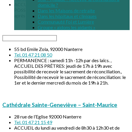
ACCUEIL au 5, allée des Jonquilles, porte 25.,
domicile ?
POSSIBILITE DE RENCONTRER UN PRÊTRE avant ou
Dans les Maisons de retraite
après la messe, ou sur rendez vous.
Dans les hôpitaux et cliniques
Communauté Foi et Lumière
Groupe « aidons les aidants »
Saint-Paul
Chercher
55 bd Emile Zola, 92000 Nanterre
Tel. 01 47 21 08 50
PERMANENCE : samedi 11h -12h par des laïcs. ,
ACCUEIL DES PRÊTRES: jeudi de 17h à 19h avec
possibilité de recevoir le sacrement de réconciliation.,
Possibilité de recevoir le sacrement de réconciliation: le
1er et le dernier mercredi du mois de 19h à 21h.
Cathédrale Sainte-Geneviève – Saint-Maurice
28 rue de l’Eglise 92000 Nanterre
Tel. 01 47 21 15 49
ACCUEIL du lundi au vendredi de 8h30 à 12h30 et de