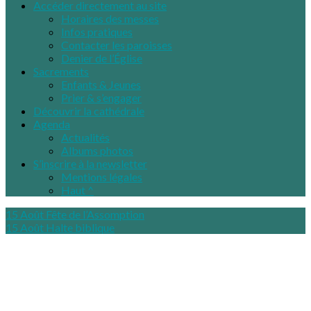
Accéder directement au site
Horaires des messes
Infos pratiques
Contacter les paroisses
Denier de l’Église
Sacrements
Enfants & Jeunes
Prier & s’engager
Découvrir la cathédrale
Agenda
Actualités
Albums photos
S’inscrire à la newsletter
Mentions légales
Haut ^
15 Août
Fête de l’Assomption
15 Août
Halte biblique