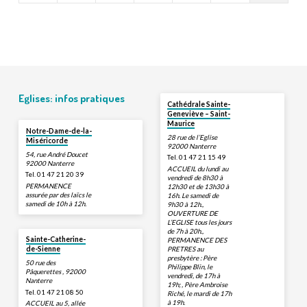
Eglises: infos pratiques
Cathédrale Sainte-
Geneviève – Saint-
Maurice
Notre-Dame-de-la-
28 rue de l’Eglise
Miséricorde
92000 Nanterre
54, rue André Doucet
Tel. 01 47 21 15 49
92000 Nanterre
ACCUEIL du lundi au
Tel. 01 47 21 20 39
vendredi de 8h30 à
PERMANENCE
12h30 et de 13h30 à
assurée par des laïcs le
16h. Le samedi de
samedi de 10h à 12h.
9h30 à 12h.,
OUVERTURE DE
L’EGLISE tous les jours
de 7h à 20h.,
Sainte-Catherine-
PERMANENCE DES
PRETRES au
de-Sienne
presbytère : Père
50 rue des
Philippe Blin, le
Pâquerettes , 92000
vendredi, de 17h à
Nanterre
19h; , Père Ambroise
Tel. 01 47 21 08 50
Riché, le mardi de 17h
à 19h.
ACCUEIL au 5, allée