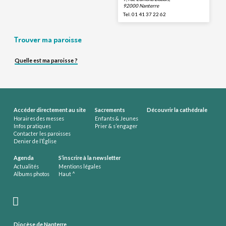
92000 Nanterre
Tel. 01 41 37 22 62
Trouver ma paroisse
Quelle est ma paroisse ?
Accéder directement au site
Sacrements
Découvrir la cathédrale
Horaires des messes
Enfants & Jeunes
Infos pratiques
Prier & s’engager
Contacter les paroisses
Denier de l’Église
Agenda
S’inscrire à la newsletter
Actualités
Mentions légales
Albums photos
Haut ^
Diocèse de Nanterre