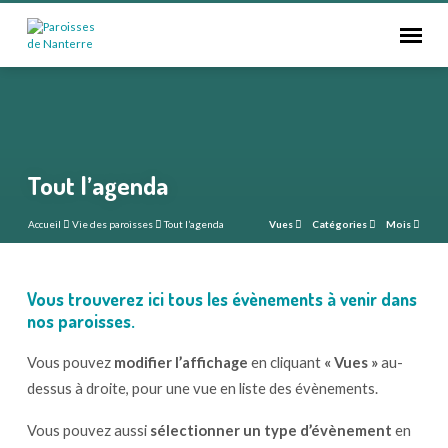
Tout l’agenda
Accueil
Vie des paroisses
Tout l’agenda
Vues
Catégories
Mois
Vous trouverez ici tous les évènements à venir dans
Tout
nos paroisses.
l’agenda
Vous pouvez
modifier l’affichage
en cliquant
« Vues »
au-
dessus à droite, pour une vue en liste des évènements.
Vous pouvez aussi
sélectionner un type d’évènement
en