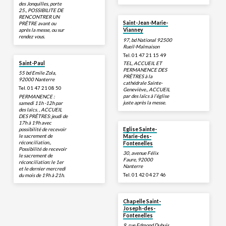
des Jonquilles, porte
25., POSSIBILITE DE
RENCONTRER UN
Saint-Jean-Marie-
PRÊTRE avant ou
après la messe, ou sur
Vianney
rendez vous.
97, bd National 92500
Rueil-Malmaison
Tel. 01 47 21 15 49
Saint-Paul
TEL, ACCUEIL ET
PERMANENCE DES
55 bd Emile Zola,
PRÊTRES à la
92000 Nanterre
cathédrale Sainte-
Tel. 01 47 21 08 50
Geneviève., ACCUEIL
par des laïcs à l’église
PERMANENCE :
juste après la messe.
samedi 11h -12h par
des laïcs. , ACCUEIL
DES PRÊTRES: jeudi de
17h à 19h avec
possibilité de recevoir
Eglise Sainte-
le sacrement de
Marie-des-
réconciliation.,
Fontenelles
Possibilité de recevoir
30, avenue Félix
le sacrement de
Faure, 92000
réconciliation: le 1er
Nanterre
et le dernier mercredi
Tel. 01 42 04 27 46
du mois de 19h à 21h.
Chapelle Saint-
Joseph-des-
Fontenelles
9, rue Edmond Dubuis,