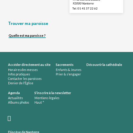
92000 Nanterre
Tel. 01 41 37 22 62
Trouver ma paroisse
Quelle est ma paroisse ?
Accéder directement au site
Sacrements
Découvrir la cathédrale
Horaires des messes
Enfants & Jeunes
Infos pratiques
Prier & s’engager
Contacter les paroisses
Denier de l’Église
Agenda
S’inscrire à la newsletter
Actualités
Mentions légales
Albums photos
Haut ^
Diocèse de Nanterre