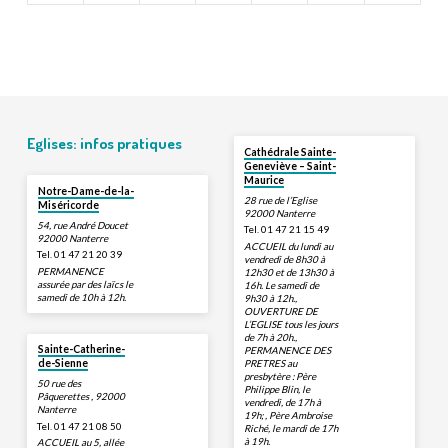
Eglises: infos pratiques
Cathédrale Sainte-
Geneviève – Saint-
Maurice
Notre-Dame-de-la-
28 rue de l’Eglise
Miséricorde
92000 Nanterre
54, rue André Doucet
Tel. 01 47 21 15 49
92000 Nanterre
ACCUEIL du lundi au
Tel. 01 47 21 20 39
vendredi de 8h30 à
PERMANENCE
12h30 et de 13h30 à
assurée par des laïcs le
16h. Le samedi de
samedi de 10h à 12h.
9h30 à 12h.,
OUVERTURE DE
L’EGLISE tous les jours
de 7h à 20h.,
Sainte-Catherine-
PERMANENCE DES
PRETRES au
de-Sienne
presbytère : Père
50 rue des
Philippe Blin, le
Pâquerettes , 92000
vendredi, de 17h à
Nanterre
19h; , Père Ambroise
Tel. 01 47 21 08 50
Riché, le mardi de 17h
à 19h.
ACCUEIL au 5, allée