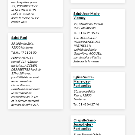
des Jonquilles, porte
25., POSSIBILITE DE
RENCONTRER UN
Saint-Jean-Marie-
PRÊTRE avant ou
après la messe, ou sur
Vianney
rendez vous.
97, bd National 92500
Rueil-Malmaison
Tel. 01 47 21 15 49
Saint-Paul
TEL, ACCUEIL ET
PERMANENCE DES
55 bd Emile Zola,
PRÊTRES à la
92000 Nanterre
cathédrale Sainte-
Tel. 01 47 21 08 50
Geneviève., ACCUEIL
par des laïcs à l’église
PERMANENCE :
juste après la messe.
samedi 11h -12h par
des laïcs. , ACCUEIL
DES PRÊTRES: jeudi de
17h à 19h avec
possibilité de recevoir
Eglise Sainte-
le sacrement de
Marie-des-
réconciliation.,
Fontenelles
Possibilité de recevoir
30, avenue Félix
le sacrement de
Faure, 92000
réconciliation: le 1er
Nanterre
et le dernier mercredi
Tel. 01 42 04 27 46
du mois de 19h à 21h.
Chapelle Saint-
Joseph-des-
Fontenelles
9, rue Edmond Dubuis,