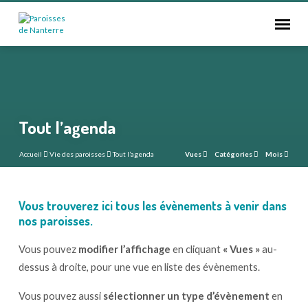
Tout l’agenda
Accueil
Vie des paroisses
Tout l’agenda
Vues
Catégories
Mois
Vous trouverez ici tous les évènements à venir dans
Tout
nos paroisses.
l’agenda
Vous pouvez
modifier l’affichage
en cliquant
« Vues »
au-
dessus à droite, pour une vue en liste des évènements.
Vous pouvez aussi
sélectionner un type d’évènement
en